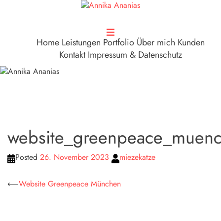
Zum
Inhalt
springen
Home
Leistungen
Portfolio
Über mich
Kunden
Kontakt
Impressum & Datenschutz
website_greenpeace_muen
Posted
26. November 2023
miezekatze
Beitragsnavigation
⟵
Website Greenpeace München