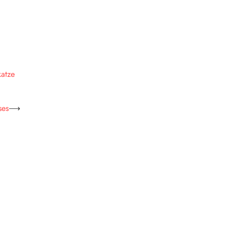
atze
ses
⟶