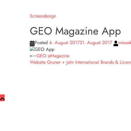
Screendesign
GEO Magazine App
Posted
4. August 2017
31. August 2017
miezek
Beitragsnavigation
⟵
GEO eMagazine
Website Gruner + Jahr International Brands & Licen