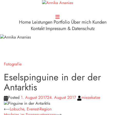
Zum
Inhalt
springen
Home
Leistungen
Portfolio
Über mich
Kunden
Kontakt
Impressum & Datenschutz
Fotografie
Eselspinguine in der der
Antarktis
Posted
1. August 2017
24. August 2017
miezekatze
Beitragsnavigation
⟵
Lobuche, Everest-Region
Hochries im Sonnenuntergang
⟶