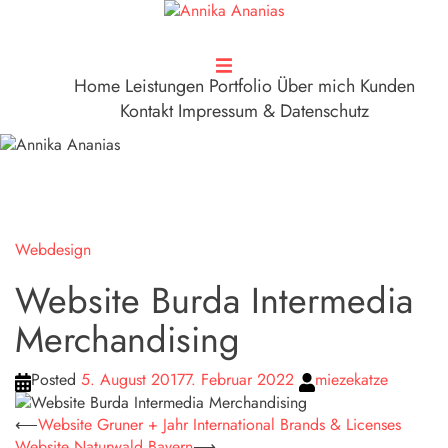
Zum
Inhalt
springen
Home
Leistungen
Portfolio
Über mich
Kunden
Kontakt
Impressum & Datenschutz
Webdesign
Website Burda Intermedia
Merchandising
Posted
5. August 2017
7. Februar 2022
miezekatze
Beitragsnavigation
⟵
Website Gruner + Jahr International Brands & Licenses
Website Naturwald Bayern
⟶