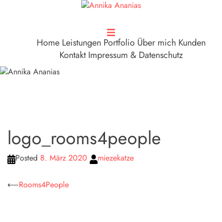
Zum
Inhalt
springen
Home
Leistungen
Portfolio
Über mich
Kunden
Kontakt
Impressum & Datenschutz
logo_rooms4people
Posted
8. März 2020
miezekatze
Beitragsnavigation
⟵
Rooms4People