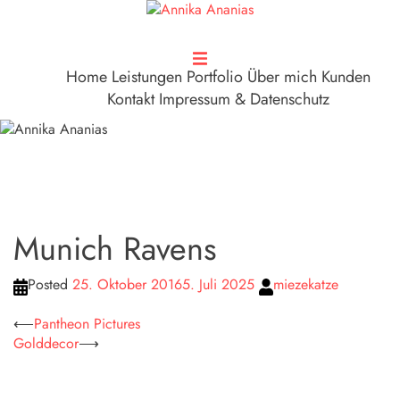
Zum
Inhalt
springen
Home
Leistungen
Portfolio
Über mich
Kunden
Kontakt
Impressum & Datenschutz
Munich Ravens
Posted
25. Oktober 2016
5. Juli 2025
miezekatze
Beitragsnavigation
⟵
Pantheon Pictures
Golddecor
⟶